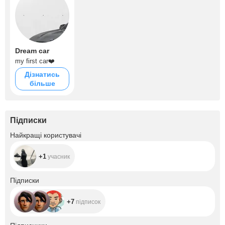
Dream car
my first car❤️
Дізнатись
більше
Підписки
+1
Найкращі користувачі
+1
учасник
+7
Підписки
+7
підписок
+2.5K