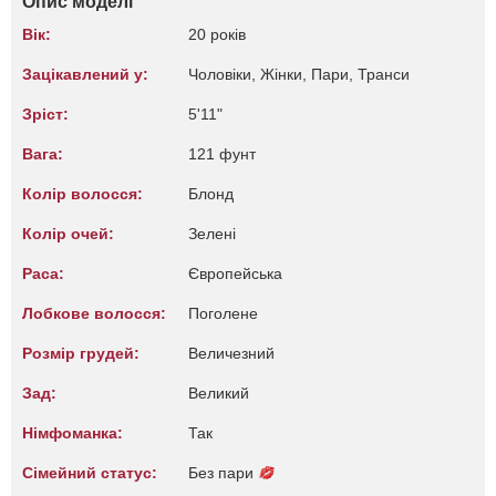
Опис моделі
Вік:
20 років
Зацікавлений у:
Чоловіки, Жiнки, Пари, Транси
Зріст:
5'11"
Вага:
121 фунт
Колір волосся:
Блонд
Колір очей:
Зелені
Раса:
Європейська
Лобкове волосся:
Поголене
Розмір грудей:
Величезний
Зад:
Великий
Німфоманка:
Так
Сімейний статус:
Без пари