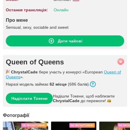
Остання трансляція:
Онлайн
Про мене
Sensual, sexy, sociable and sweet
Дати чайові
Queen of Queens
ChrystalCade
бере участь у конкурсі «European
Queen of
Queens
».
Наразі модель займає
62 місце
(686 балів).
Надішли Токени, щоб наблизити
Надіслати Токени
ChrystalCade
до
перемоги!
Фотографії
БЕЗКОШТОВНО
БЕЗКОШТОВНО
БЕЗКО