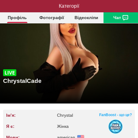
ChrystalCade
Категорії
Профіль
Фотографії
Відеокліпи
Чат
ChrystalCade
Ім’я:
Chrystal
FanBoost - що це?
Я є:
Жінка
Мови:
american