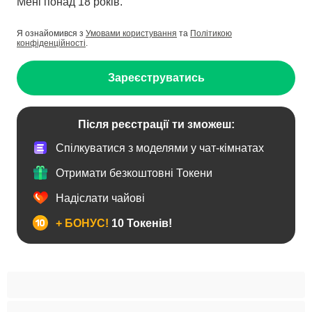
Мені понад 18 років.
Я ознайомився з
Умовами користування
та
Політикою
конфіденційності
.
Зареєструватись
Після реєстрації ти зможеш:
Спілкуватися з моделями у чат-кімнатах
Отримати безкоштовні Токени
Надіслати чайові
+ БОНУС!
10 Токенів!
BBW
Іграшки