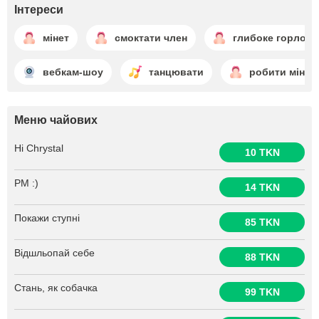
Інтереси
мінет
смоктати член
глибоке горло
вебкам-шоу
танцювати
робити мінет
Меню чайових
Hi Chrystal
10 TKN
PM :)
14 TKN
Покажи ступні
85 TKN
Відшльопай себе
88 TKN
Стань, як собачка
99 TKN