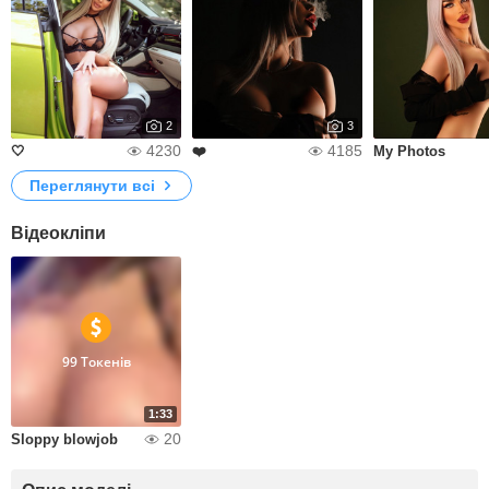
2
3
4230
4185
🤍
❤️
My Photos
Переглянути всі
Відеокліпи
99 Токенів
1:33
20
Sloppy blowjob