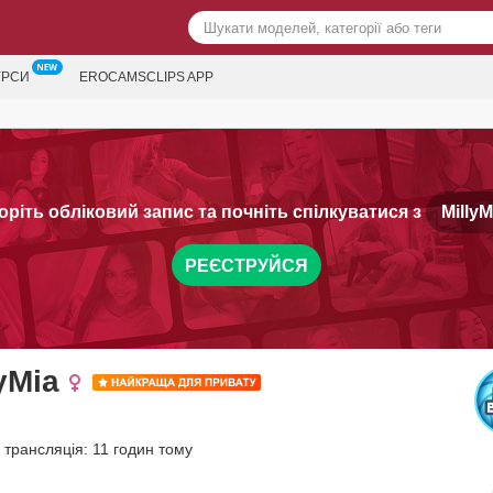
УРСИ
EROCAMSCLIPS APP
оріть обліковий запис та почніть спілкуватися з
MillyM
РЕЄСТРУЙСЯ
yMia
трансляція: 11 годин тому