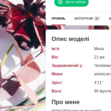
Дати чайові
ПРОФІЛЬ
ФОТОГРАФІЇ
32
В
Опис моделі
Ім’я:
Мила
Вік:
21 рік
Зацікавлений у:
Чоловіки
Мови:
american
Зріст:
4'11"
Вага:
90 фунті
Про мене
Hello! Welcome to my room!