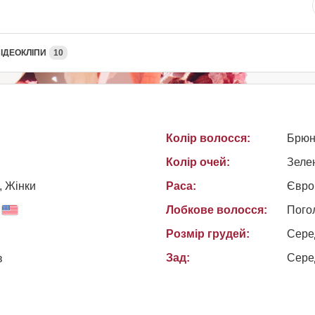
ІДЕОКЛІПИ
10
Колір волосся:
Брюн
Колір очей:
Зеле
, Жiнки
Раса:
Євро
Лобкове волосся:
Пого
Розмір грудей:
Сере
Зад:
Сере
в