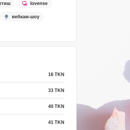
етиш
lovense
вебкам-шоу
16 TKN
33 TKN
40 TKN
41 TKN