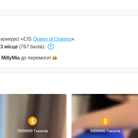
 конкурсі «CIS
Queen of Queens
».
3 місце
(767 балів).
и
MillyMia
до
перемоги!
5000000 Токенів
5000000 Токенів