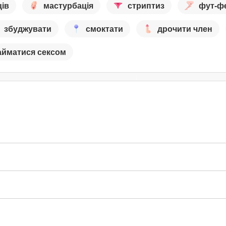
ців
мастурбація
стриптиз
фут-ф
збуджувати
смоктати
дрочити член
айматися сексом