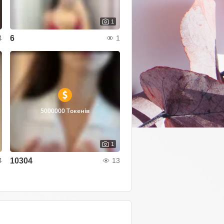
1
6
4
1
5000000 Токенів
1
10304
4
13