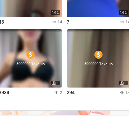
1
1
45
7
14
1
5000000 Токенів
5000000 Токенів
1
1
3939
294
2
1