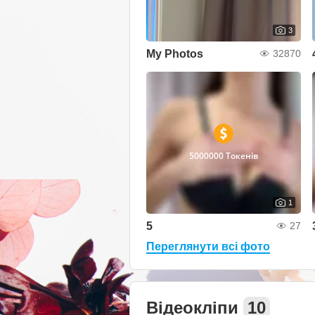
3
My Photos
32870
5000000 Токенів
1
5
27
Переглянути всі фото
Відеокліпи
10