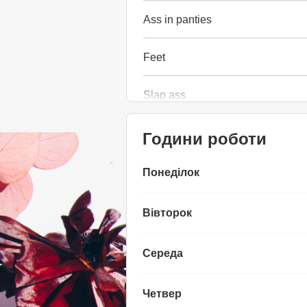
Ass in panties
Feet
Slap ass
Години роботи
Понеділок
Вівторок
Середа
Четвер