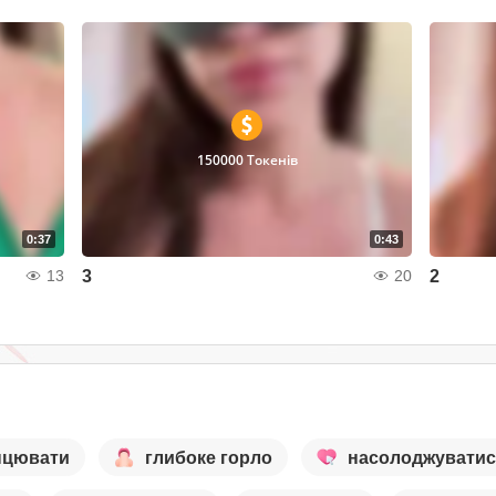
150000 Токенів
0:37
0:43
3
2
13
20
нцювати
глибоке горло
насолоджувати