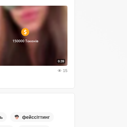
150000 Токенів
0:39
15
сь
фейссіттинг