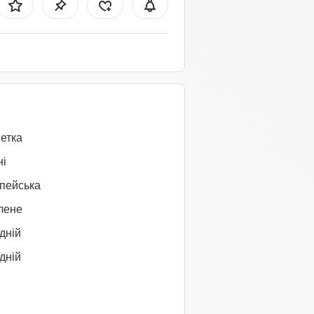
етка
ні
пейська
лене
дній
дній