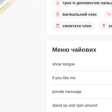
трах із допомогою паль
вагінальний секс
смоктати член
з
Меню чайових
show tongue
if you like me
private message
stand up and spin around