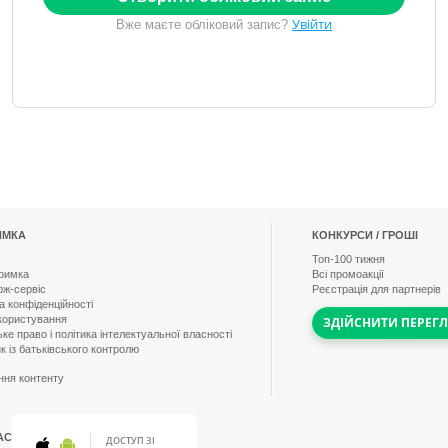
Увійти
Вже маєте обліковий запис?
ИМКА
КОНКУРСИ / ГРОШІ
Топ-
100
тижня
тримка
Всі промоакції
рж-сервіс
Реєстрація для партнерів
а конфіденційності
користування
ЗДІЙСНИТИ ПЕРЕГ
ке право і політика інтелектуальної власності
к із батьківського контролю
ння контенту
АС
ДОСТУП ЗІ